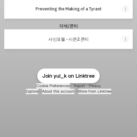
Preventing the Making of a Tyrant
각색/콘티
사신표월 - 시즌2 콘티
Join yul_k on Linktree
Cookie Preferences
•
Report
•
Privacy
Explore
•
About this account
•
More from Linktree