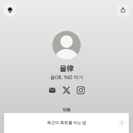
율律
율(律, Yul) 작가
율律 Email
율律 X
율律 Instagram
작화
폭군의 흑화를 막는 법