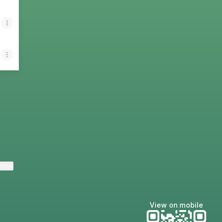
ads
ktree
View on mobile