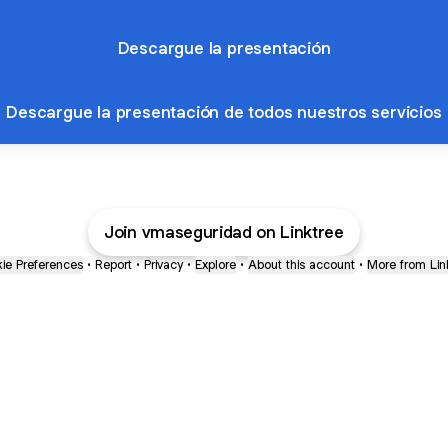
Descargue la presentación
Descargue la presentación de todos nuestros servicios
Join vmaseguridad on Linktree
ie Preferences
•
Report
•
Privacy
•
Explore
•
About this account
•
More from Lin