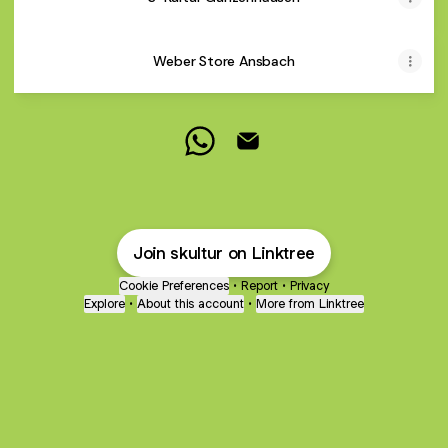
Weber Store Ansbach
Deine S-Kultur WhatsApp
Deine S-Kultur Email
Join skultur on Linktree
Cookie Preferences
•
Report
•
Privacy
Explore
•
About this account
•
More from Linktree