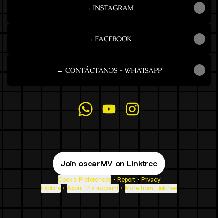
→ INSTAGRAM
→ FACEBOOK
→ CONTÁCTANOS - WHATSAPP
@OscarMonroy WhatsApp
@OscarMonroy YouTube
@OscarMonroy Instag
Join oscarMV on Linktree
Cookie Preferences
•
Report
•
Privacy
Explore
•
About this account
•
More from Linktree