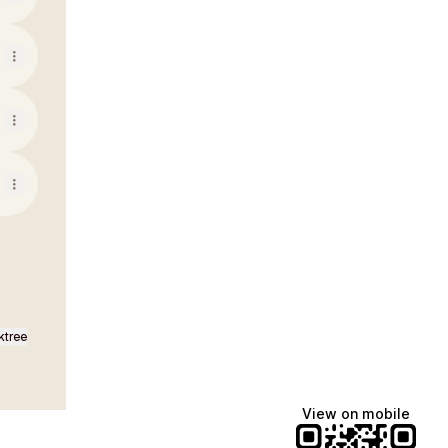
ktree
View on mobile