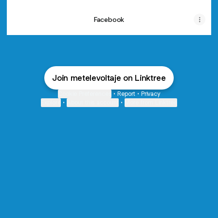
Facebook
Join metelevoltaje on Linktree
Cookie Preferences
•
Report
•
Privacy
Explore
•
About this account
•
More from Linktree