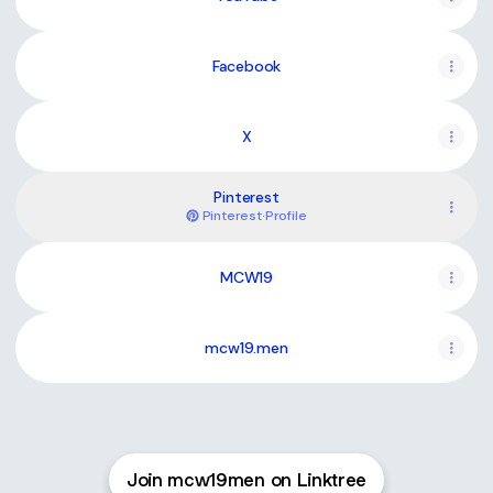
Facebook
X
Pinterest
Pinterest
·
Profile
MCW19
mcw19.men
Join mcw19men on Linktree