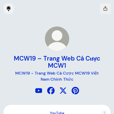
MCW19 – Trang Web Cá Cược
MCW1
MCW19 – Trang Web Cá Cược MCW19 Việt
Nam Chính Thức
MCW19 – Trang Web Cá Cược MCW1 
MCW19 – Trang Web Cá Cược 
MCW19 – Trang Web Cá 
MCW19 – Trang Web
YouTube
YouTube