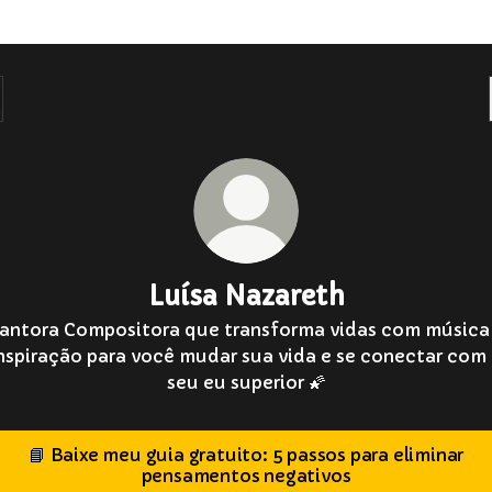
Luísa Nazareth
antora Compositora que transforma vidas com música
nspiração para você mudar sua vida e se conectar com
seu eu superior 🌠
📘 Baixe meu guia gratuito: 5 passos para eliminar
pensamentos negativos