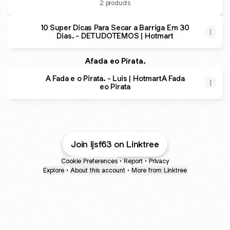
2 products
10 Super Dicas Para Secar a Barriga Em 30
Dias. - DETUDOTEMOS | Hotmart
Afada eo Pirata.
A Fada e o Pirata. - Luis | HotmartA Fada
eo Pirata
A Fada e o Pirata. - Luis | Hotmart
10 Super Dicas Para Secar a Barriga Em 30 Dias. - DETUD
Join ljsf63 on Linktree
Cookie Preferences
•
Report
•
Privacy
Explore
•
About this account
•
More from Linktree