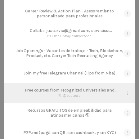
Career Review & Action Plan - Asesoramiento
personalizado para profesionales
Collabs: juacervio@gmail.com, servicios:
info@carryer.tech
Email
·
info@carryer.tech
Job Openings - Vacantes de trabajo - Tech, Blockchain,
Product, etc. Carryer Tech Recruiting Agency
Join my free Telegram Channel (Tips from Nita)
Free courses from recognized universities and
companies
@eudtoxic
Recursos GRATUITOS de empleabilidad para
latinoamericanos 🌎
P2P.me (pagá con QR, con cashback, y sin KYC)