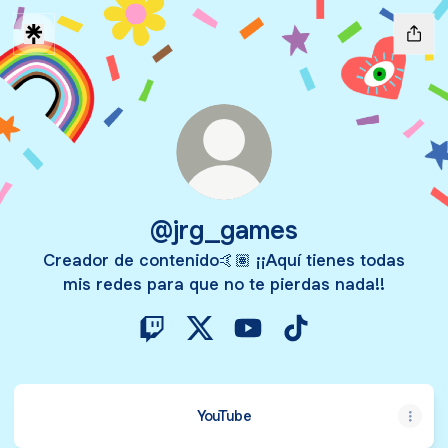
@jrg_games
Creador de contenido🤙🏽 ¡¡Aquí tienes todas
mis redes para que no te pierdas nada!!
@jrg_games Twitch
@jrg_games X
@jrg_games YouTube
@jrg_games TikTo
YouTube