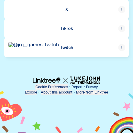
X
TikTok
Twitch
Twitch
Cookie Preferences
•
Report
•
Privacy
Explore
•
About this account
•
More from Linktree