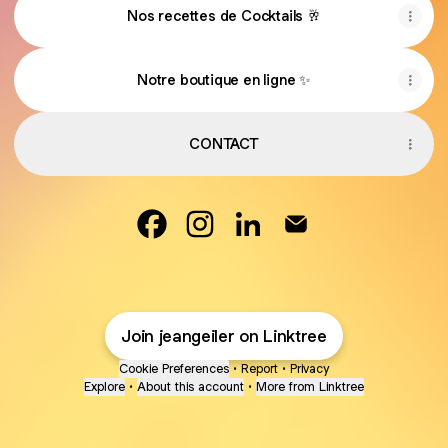
Nos recettes de Cocktails 🥂
Notre boutique en ligne ✨
CONTACT
Cave Jean Geiler Facebook
Cave Jean Geiler Instagram
Cave Jean Geiler LinkedI
Cave Jean Geiler Em
Join jeangeiler on Linktree
Cookie Preferences
•
Report
•
Privacy
Explore
•
About this account
•
More from Linktree