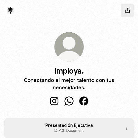
imploya.
Conectando el mejor talento con tus
necesidades.
imploya. Instagram
imploya. WhatsApp
imploya. Facebook
Presentación Ejecutiva
PDF
·
Document