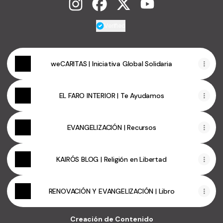
Icíar y Onofre Instagram
Icíar y Onofre Facebook
Icíar y Onofre X
Icíar y Onofre YouT
Verified
Verified
Linker.
You're looking a
🎶
weCARITAS | Iniciativa Global Solidaria
EL FARO INTERIOR | Te Ayudamos
EVANGELIZACIÓN | Recursos
KAIRÓS BLOG | Religión en Libertad
RENOVACIÓN Y EVANGELIZACIÓN | Libro
Creación de Contenido