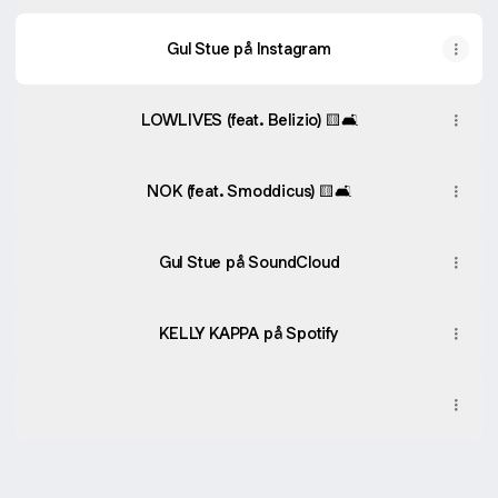
Gul Stue på Instagram
LOWLIVES (feat. Belizio) 🟨🛋️
NOK (feat. Smoddicus) 🟨🛋️
Gul Stue på SoundCloud
KELLY KAPPA på Spotify
Kleptokrati
Kleptokrati