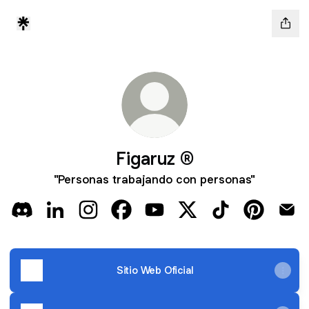
Figaruz ®
"Personas trabajando con personas"
Figaruz ® Discord
Figaruz ® LinkedIn
Figaruz ® Instagram
Figaruz ® Facebook
Figaruz ® YouTube
Figaruz ® X
Figaruz ® TikTo
Figaruz ® 
Figa
Sitio Web Oficial