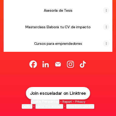
Asesoría de Tesis
Masterclass Elabora tu CV de impacto
Cursos para emprendedores
¡Contáctanos! Facebook
¡Contáctanos! LinkedIn
¡Contáctanos! Email
¡Contáctanos! Instagr
¡Contáctanos! T
Join escueladar on Linktree
Cookie Preferences
•
Report
•
Privacy
Explore
•
About this account
•
More from Linktree