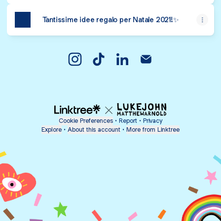
Tantissime idee regalo per Natale 2021!✨
Clo Instagram
Clo TikTok
Clo LinkedIn
Clo Email
Cookie Preferences
•
Report
•
Privacy
Explore
•
About this account
•
More from Linktree