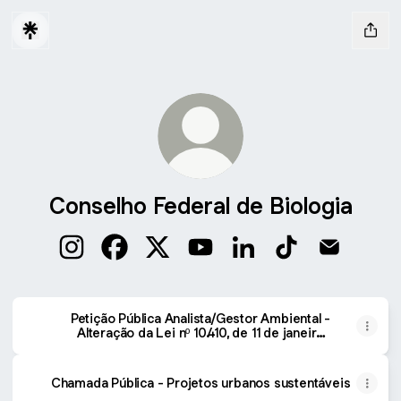
Conselho Federal de Biologia
Conselho Federal de Biologia Instagram
Conselho Federal de Biologia Facebook
Conselho Federal de Biologia X
Conselho Federal de Biologia
Conselho Federal de Bi
Conselho Federal
Conselho F
Petição Pública Analista/Gestor Ambiental -
Alteração da Lei nº 10.410, de 11 de janeiro
de 2002
Chamada Pública - Projetos urbanos sustentáveis