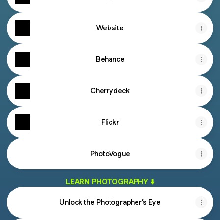
Website
Behance
Cherrydeck
Flickr
PhotoVogue
LEARN PHOTOGRAPHY ⬇️
Unlock the Photographer’s Eye