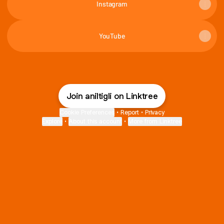
Instagram
YouTube
Join aniltigli on Linktree
Cookie Preferences
•
Report
•
Privacy
Explore
•
About this account
•
More from Linktree