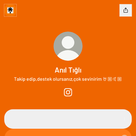
Anıl Tığlı
Takip edip,destek olursanız,çok sevinirim 🤘🏼🤙🏼
Anıl Tığlı Instagram
Spotify
Spotify