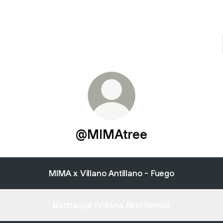
@MIMAtree
MIMA x Villano Antillano - Fuego
Bachaqué (Villana Akin Remix)