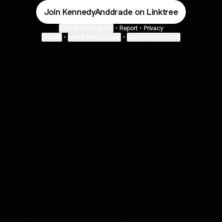
Join KennedyAnddrade on Linktree
Cookie Preferences
•
Report
•
Privacy
Explore
•
About this account
•
More from Linktree