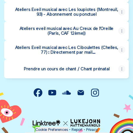
Ateliers Eveil musical avec Les loupiotes (Montreuil,
93) - Abonnement ou ponctuel
Ateliers eveil musical avec Au Creux de l'Oreille
(Paris, CAF 12ème))
Ateliers Eveil musical avec Les Ciboulettes (Chelles,
77) : Directement par mail
juliette.perdreau@gmail.com
Prendre un cours de chant / Chant prénatal
Juliette en Musique Facebook
Juliette en Musique YouTube
Juliette en Musique SoundCl
Juliette en Musique Em
Juliette en Musi
Cookie Preferences
•
Report
•
Privacy