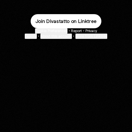
Join Divastatto on Linktree
Cookie Preferences
•
Report
•
Privacy
Explore
•
About this account
•
More from Linktree