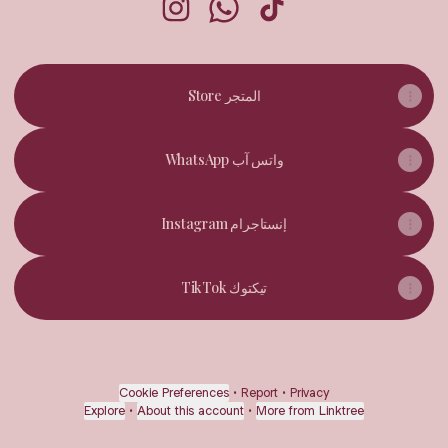
Azalea Flowers Instagram
Azalea Flowers WhatsApp
Azalea Flowers TikTok
Store المتجر
WhatsApp واتس آب
Instagram إنستاجرام
TikTok تيكتوك
Cookie Preferences
•
Report
•
Privacy
Explore
•
About this account
•
More from Linktree