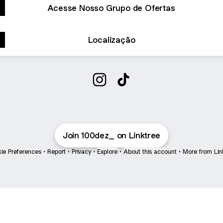
Acesse Nosso Grupo de Ofertas
Localização
100%dez_ Instagram
100%dez_ TikTok
Join 100dez_ on Linktree
ie Preferences
•
Report
•
Privacy
•
Explore
•
About this account
•
More from Lin