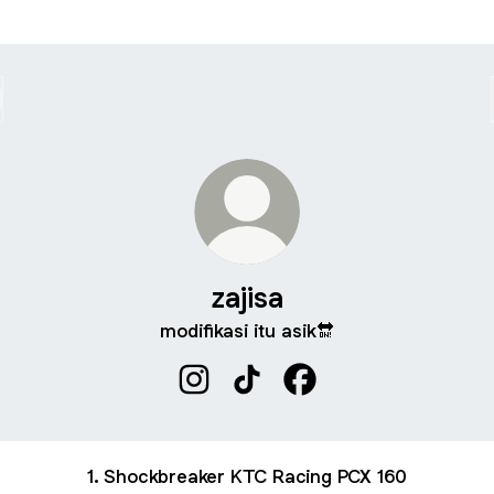
zajisa
modifikasi itu asik🔛
zajisa Instagram
zajisa TikTok
zajisa Facebook
1. Shockbreaker KTC Racing PCX 160