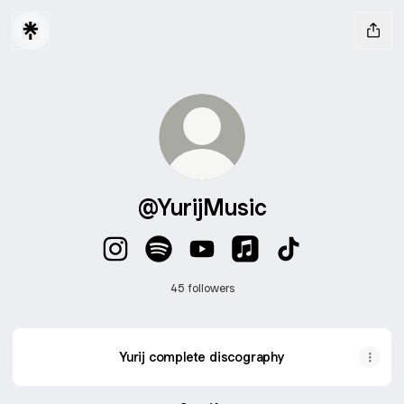
@YurijMusic
@YurijMusic Instagram
@YurijMusic Spotify
@YurijMusic YouTube
@YurijMusic Apple Mus
@YurijMusic Tik
45 followers
Yurij complete discography