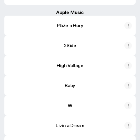
Apple Music
Pláže a Hory
2Side
High Voltage
Baby
W
Livin a Dream