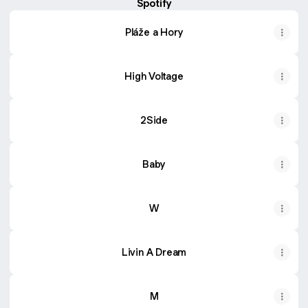
Spotify
Pláže a Hory
High Voltage
2Side
Baby
W
Livin A Dream
M