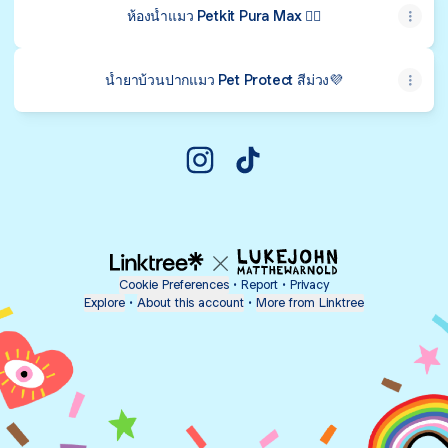
ห้องน้ำแมว Petkit Pura Max 😶‍🌫️
น้ำยาบ้วนปากแมว Pet Protect สีม่วง💜
@wealththecat Instagram
@wealththecat TikTok
Cookie Preferences
•
Report
•
Privacy
Explore
•
About this account
•
More from Linktree