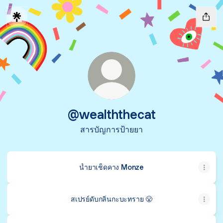
@wealththecat
สารบัญการป้ายยา
น้ำยาเช็ดคาง Monze
สเปรย์ดับกลิ่นกะบะทราย 😤