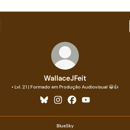
WallaceJFeit
• Lvl. 21 | Formado em Produção Audiovisual 😀👍
WallaceJFeit Bluesky
WallaceJFeit Instagram
WallaceJFeit Facebook
WallaceJFeit YouTu
BlueSky