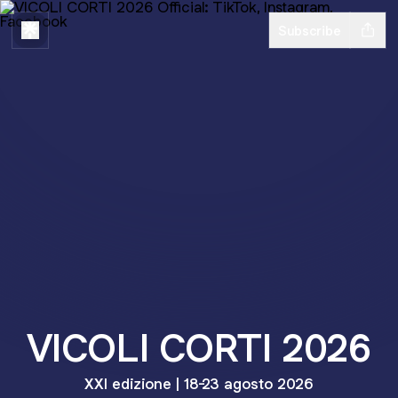
Subscribe
VICOLI CORTI 2026
XXI edizione | 18-23 agosto 2026