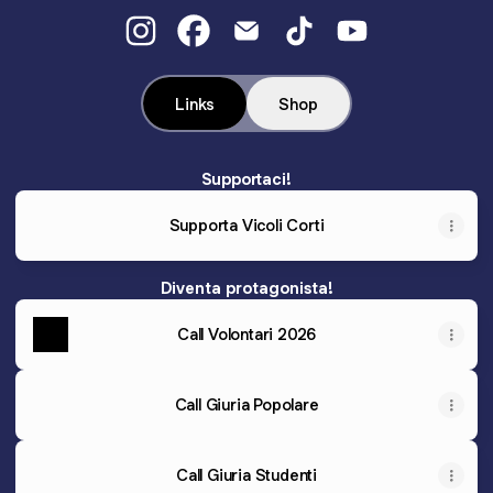
VICOLI CORTI 2026 Instagram
VICOLI CORTI 2026 Facebook
VICOLI CORTI 2026 Email
VICOLI CORTI 2026 Ti
VICOLI CORTI 2
Links
Shop
Supportaci!
Supporta Vicoli Corti
Diventa protagonista!
Call Volontari 2026
Call Giuria Popolare
Call Giuria Studenti