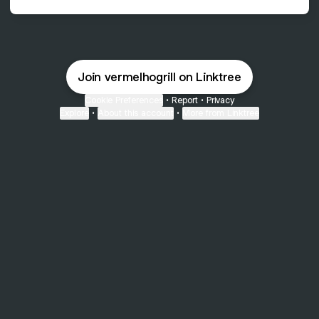
Join vermelhogrill on Linktree
Cookie Preferences
•
Report
•
Privacy
Explore
•
About this account
•
More from Linktree