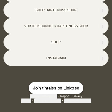
SHOP HARTE NUSS SOUR
VORTEILSBUNDLE × HARTE NUSS SOUR
SHOP
INSTAGRAM
Join tintales on Linktree
Cookie Preferences
•
Report
•
Privacy
Explore
•
About this account
•
More from Linktree