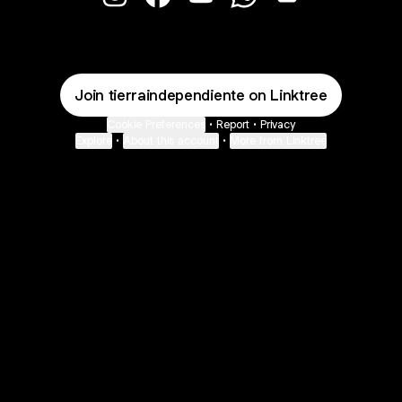
@TierraIndependiente Instagram
@TierraIndependiente Facebook
@TierraIndependiente YouT
@TierraIndependient
@TierraIndepend
Join tierraindependiente on Linktree
Cookie Preferences
•
Report
•
Privacy
Explore
•
About this account
•
More from Linktree