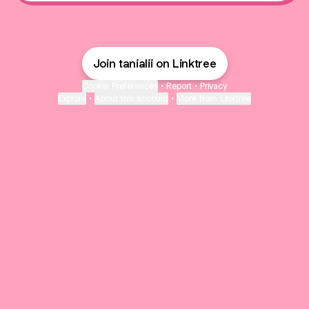
Join tanialii on Linktree
Cookie Preferences
•
Report
•
Privacy
Explore
•
About this account
•
More from Linktree