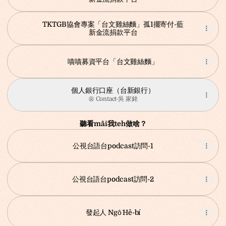
TKTGB協會專案「台文雞絲麵」孤1擺寄付-藍
新金流捐款平台
嘖嘖募資平台「台文雞絲麵」
個人銀行口座（台新銀行）
Contact
·
吳 家銘
聽看māi我teh做啥？
公視台語台podcast訪問-1
公視台語台podcast訪問-2
發起人 Ngô͘ Hê-bí