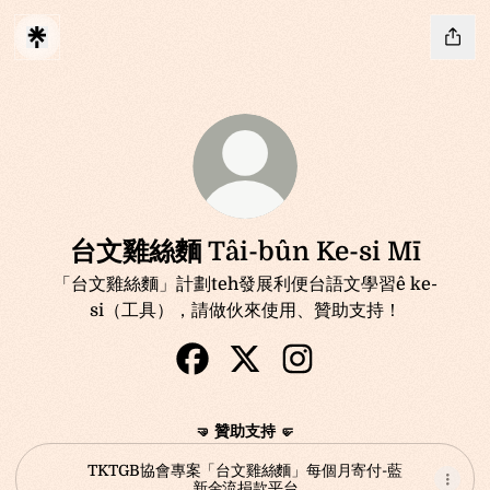
台文雞絲麵 Tâi-bûn Ke-si Mī
「台文雞絲麵」計劃teh發展利便台語文學習ê ke-
si（工具），請做伙來使用、贊助支持！
台文雞絲麵 Tâi-bûn Ke-si Mī Faceb
台文雞絲麵 Tâi-bûn Ke-si Mī 
台文雞絲麵 Tâi-bûn Ke-si
🤜 贊助支持 🤛
TKTGB協會專案「台文雞絲麵」每個月寄付-藍
新金流捐款平台