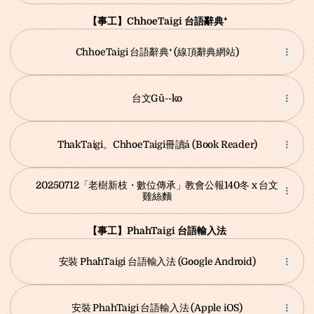
【事工】ChhoeTaigi 台語辭典⁺
ChhoeTaigi 台語辭典⁺ (線頂辭典網站)
台文Gû--ko
ThakTaigi。ChhoeTaigi冊讀á (Book Reader)
20250712「老樹新枝・數位傳承」教會公報140冬 x 台文
雞絲麵
【事工】PhahTaigi 台語輸入法
安裝 PhahTaigi 台語輸入法 (Google Android)
‎安裝 PhahTaigi 台語輸入法 (Apple iOS)