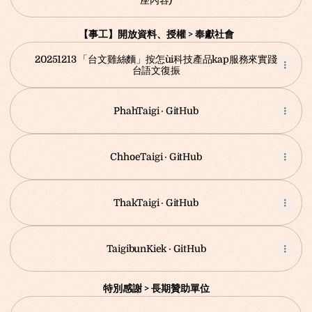
座內容)
【事工】開放資料、授權 > 奉獻社會
20251213 「台文雞絲麵」按怎ùi科技產品kap服務來實踐
台語文復振
PhahTaigi · GitHub
ChhoeTaigi · GitHub
ThakTaigi · GitHub
TaigibunKiek · GitHub
特別感謝 > 長期贊助單位