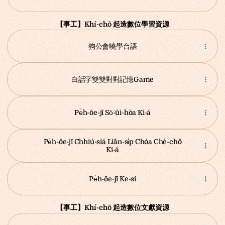
【事工】Khí-chō 起造數位學習資源
狗公會曉學台語
白話字雙雙對對記憶Game
Pe̍h-ōe-jī Sò͘-ūi-hòa Ki-á
Pe̍h-ōe-jī Chhiú-siá Liān-si̍p Chóa Chè-chō
Ki-á
Pe̍h-ōe-jī Ke-si
【事工】Khí-chō 起造數位文獻資源