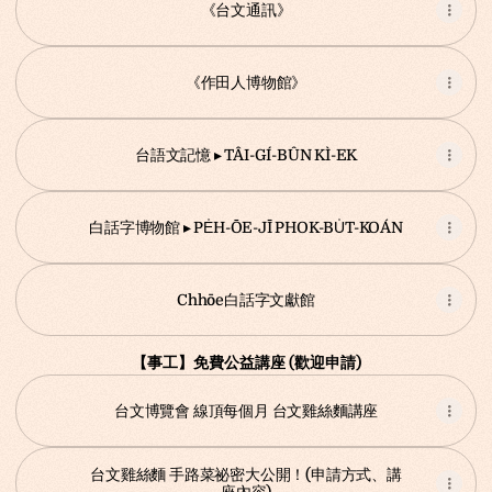
《台文通訊》
《作田人博物館》
台語文記憶 ▸ TÂI-GÍ-BÛN KÌ-EK
白話字博物館 ▸ PE̍H-ŌE-JĪ PHOK-BU̍T-KOÁN
Chhōe白話字文獻館
【事工】免費公益講座 (歡迎申請)
台文博覽會 線頂每個月 台文雞絲麵講座
台文雞絲麵 手路菜祕密大公開！(申請方式、講