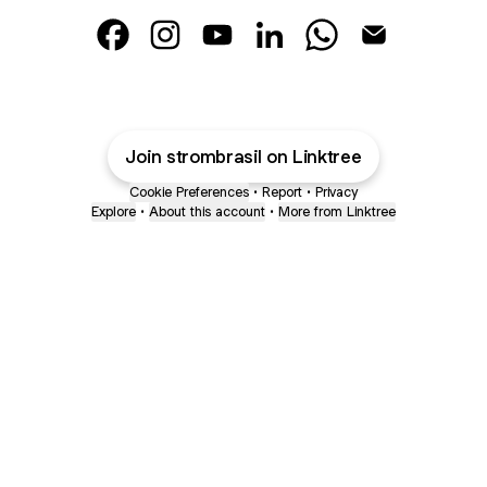
Strom Brasil Facebook
Strom Brasil Instagram
Strom Brasil YouTube
Strom Brasil LinkedIn
Strom Brasil Whats
Strom Brasil E
Join strombrasil on Linktree
Cookie Preferences
•
Report
•
Privacy
Explore
•
About this account
•
More from Linktree