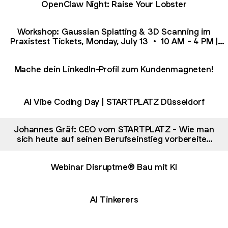
OpenClaw Night: Raise Your Lobster
Workshop: Gaussian Splatting & 3D Scanning im
Praxistest Tickets, Monday, July 13 • 10 AM - 4 PM |
Eventbrite
Mache dein LinkedIn-Profil zum Kundenmagneten!
AI Vibe Coding Day | STARTPLATZ Düsseldorf
Johannes Gräf: CEO vom STARTPLATZ - Wie man
sich heute auf seinen Berufseinstieg vorbereiten
kann und warum die erfolgreichsten
Gründerinnen nicht durch die beste
Webinar Disruptme® Bau mit KI
Geschäftsidee getrieben werden. - Generation
Making Podcast | Podcast on Spotify
AI Tinkerers