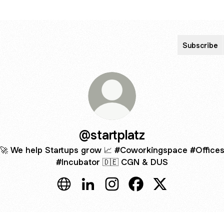
Subscribe
@startplatz
🚀 We help Startups grow 📈 #Coworkingspace #Office
#Incubator 🇩🇪 CGN & DUS
@startplatz Website
@startplatz LinkedIn
@startplatz Instagram
@startplatz Facebook
@startplatz X