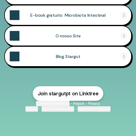
E-book gratuito: Microbiota Intestinal
O nosso Site
Blog Stargut
Join stargutpt on Linktree
Cookie Preferences
•
Report
•
Privacy
Explore
•
About this account
•
More from Linktree