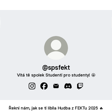
@spsfekt
Vítá tě spolek Studenti pro studenty! 🤩
@spsfekt Instagram
@spsfekt Facebook
@spsfekt Email
@spsfekt Discord
@spsfekt Twitch
Řekni nám, jak se ti líbila Hudba z FEKTu 2025 🔥