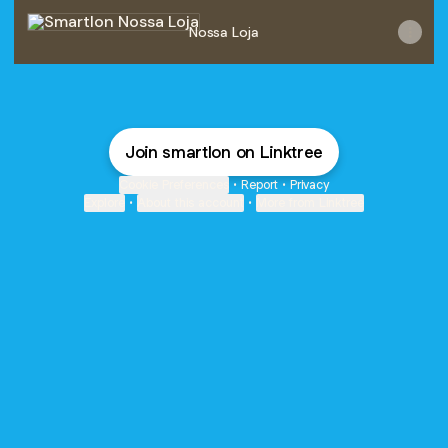
Nossa Loja
Nossa Loja
Join smartlon on Linktree
Cookie Preferences
•
Report
•
Privacy
Explore
•
About this account
•
More from Linktree