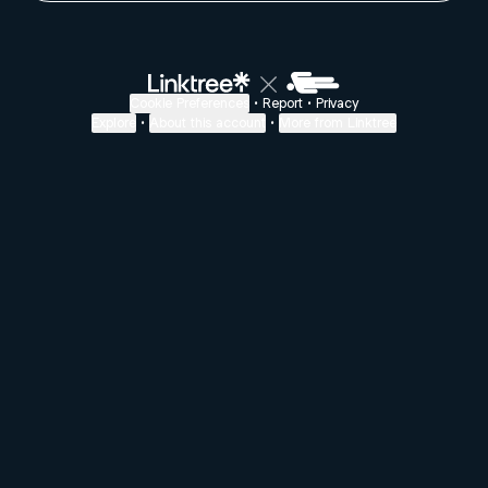
Cookie Preferences
•
Report
•
Privacy
Explore
•
About this account
•
More from Linktree