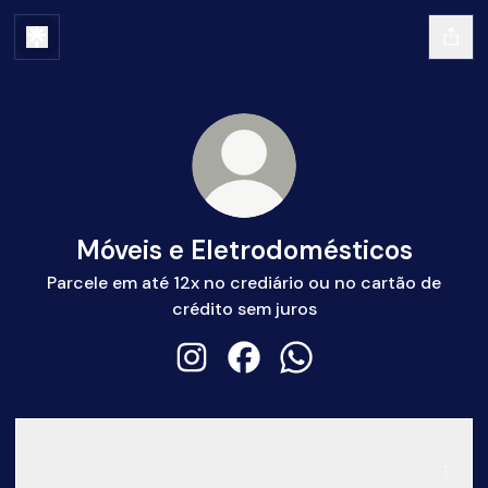
Móveis e Eletrodomésticos
Parcele em até 12x no crediário ou no cartão de
crédito sem juros
Móveis e Eletrodomésticos Instagr
Móveis e Eletrodomésticos 
Móveis e Eletrodomés
Localização
Localização
R. Juscelino Kubitschek De Oliveira, 69 - Centro, Juquitiba