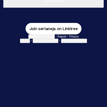
Get directions
Join sertaneja on Linktree
Cookie Preferences
•
Report
•
Privacy
Explore
•
About this account
•
More from Linktree