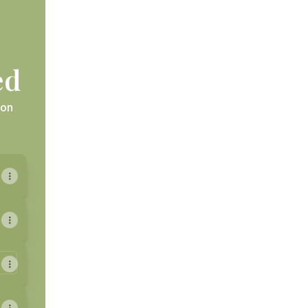
ed
ion