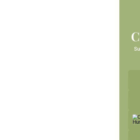
C
Su
NEW: