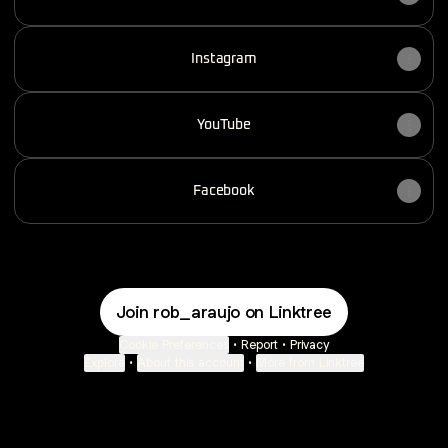
Instagram
YouTube
Facebook
Join rob_araujo on Linktree
Cookie Preferences
•
Report
•
Privacy
Explore
•
About this account
•
More from Linktree