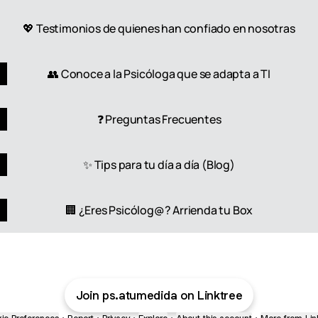
💖 Testimonios de quienes han confiado en nosotras
👥 Conoce a la Psicóloga que se adapta a TI
❓ Preguntas Frecuentes
✨ Tips para tu día a día (Blog)
🏢 ¿Eres Psicólog@? Arrienda tu Box
Join ps.atumedida on Linktree