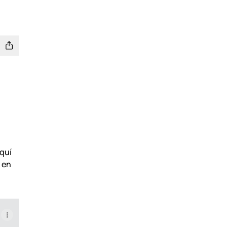
quí
 en