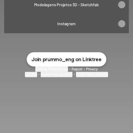
Modelagens Projetos 3D - Sketchfab
Instagram
Join prummo_eng on Linktree
Cookie Preferences
•
Report
•
Privacy
Explore
•
About this account
•
More from Linktree