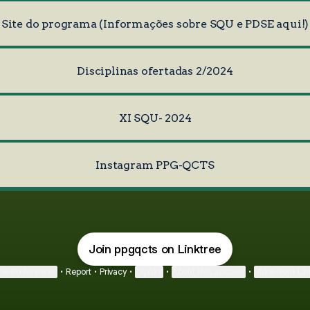
Site do programa (Informações sobre SQU e PDSE aqui!)
Disciplinas ofertadas 2/2024
XI SQU- 2024
Instagram PPG-QCTS
Join ppgqcts on Linktree
ie Preferences
•
Report
•
Privacy
•
Explore
•
About this account
•
More from Lin